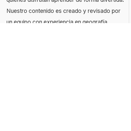
Nuestro contenido es creado y revisado por
un equipo con experiencia en geografía,
historia, ciencias, literatura y muchas otras
áreas.
El sitio es gestionado por ToMedia, empresa
fundada por Tomasz Sobczyk – periodista y
editor con más de 15 años de experiencia en
la creación de contenidos digitales
educativos. Creemos que aprender debe ser
algo accesible, riguroso… ¡y entretenido!