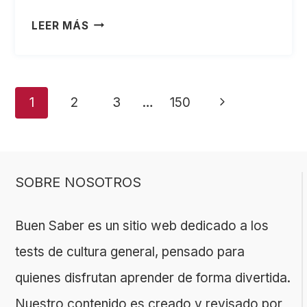
RETO
LEER MÁS
VISUAL
DE
CULTURA
Navegación
Siguiente
1
2
3
…
150
GENERAL:
¿PUEDES
de
página
RESPONDER
página
CON
SOBRE NOSOTROS
IMÁGENES?
Buen Saber es un sitio web dedicado a los
tests de cultura general, pensado para
quienes disfrutan aprender de forma divertida.
Nuestro contenido es creado y revisado por