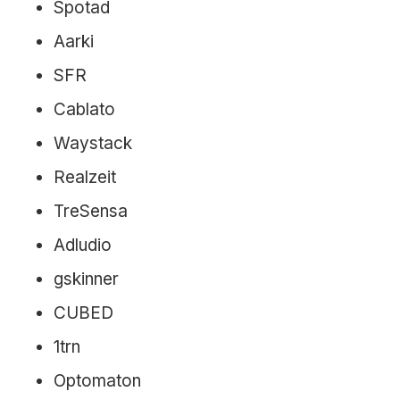
Spotad
Aarki
SFR
Cablato
Waystack
Realzeit
TreSensa
Adludio
gskinner
CUBED
1trn
Optomaton