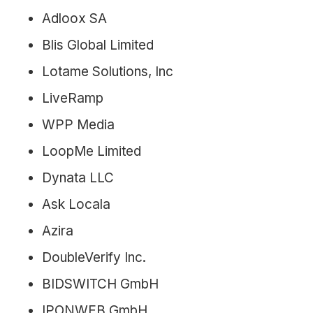
Adloox SA
Blis Global Limited
Lotame Solutions, Inc
LiveRamp
WPP Media
LoopMe Limited
Dynata LLC
Ask Locala
Azira
DoubleVerify Inc.​
BIDSWITCH GmbH
IPONWEB GmbH