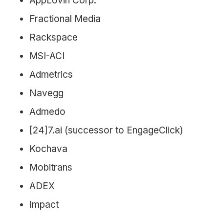
AppLovin Corp.
Fractional Media
Rackspace
MSI-ACI
Admetrics
Navegg
Admedo
[24]7.ai (successor to EngageClick)
Kochava
Mobitrans
ADEX
Impact