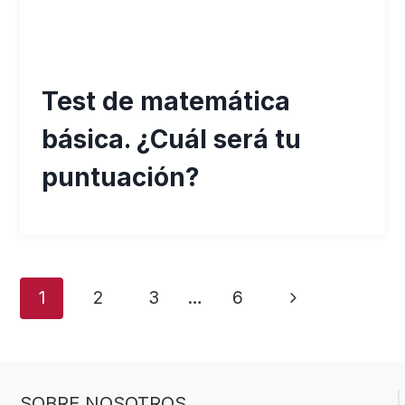
Test de matemática
básica. ¿Cuál será tu
puntuación?
Navegación
Siguiente
1
2
3
…
6
de
página
página
SOBRE NOSOTROS