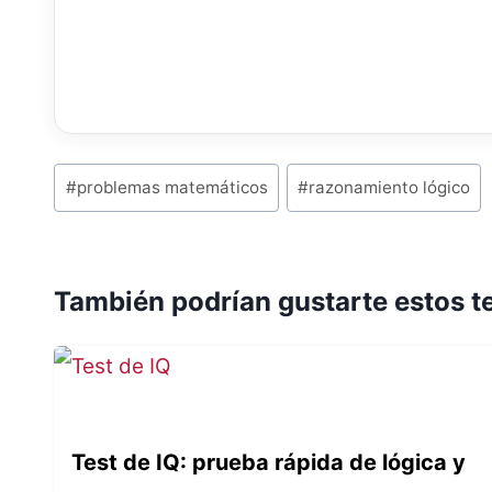
P
#
problemas matemáticos
#
razonamiento lógico
o
s
También podrían gustarte estos t
t
T
a
g
Test de IQ: prueba rápida de lógica y
s