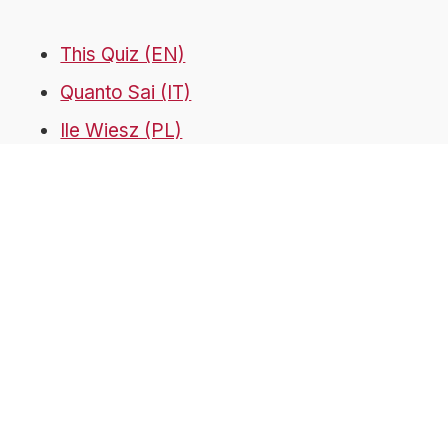
This Quiz (EN)
Quanto Sai (IT)
Ile Wiesz (PL)
Schlau Quiz (DE)
© 2018-2026 Buen Saber | impulsado por: ToMedia
Sobre nosotros
Contáctanos
Política de Cookies
Política de privacidad