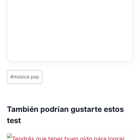
P
#
música pop
o
s
También podrían gustarte estos
t
test
T
a