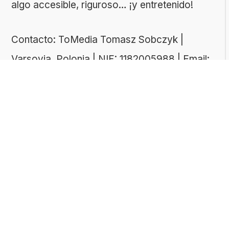
algo accesible, riguroso… ¡y entretenido!
Contacto: ToMedia Tomasz Sobczyk |
Varsovia, Polonia | NIF: 1182005988 | Email:
hola@buen-saber.com
TEMAS DESTACADOS
Explora algunas de las categorías de tests
más populares entre nuestros usuarios:
Tests de cultura general