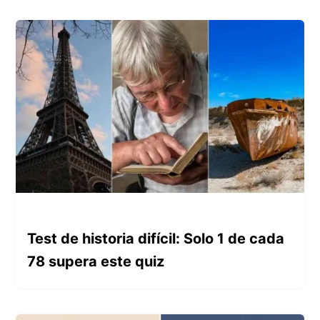
g
s
:
Test de historia difícil: Solo 1 de cada
78 supera este quiz