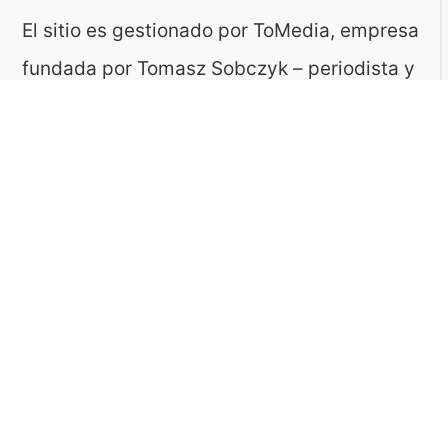
El sitio es gestionado por ToMedia, empresa
fundada por Tomasz Sobczyk – periodista y
editor con más de 15 años de experiencia en
la creación de contenidos digitales
educativos. Creemos que aprender debe ser
algo accesible, riguroso… ¡y entretenido!
Contacto: ToMedia Tomasz Sobczyk |
Varsovia, Polonia | NIF: 1182005988 | Email:
hola@buen-saber.com