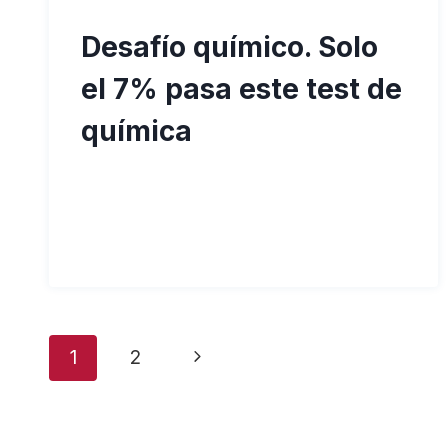
Desafío químico. Solo
el 7% pasa este test de
química
Navegación
Siguiente
1
2
de
página
página