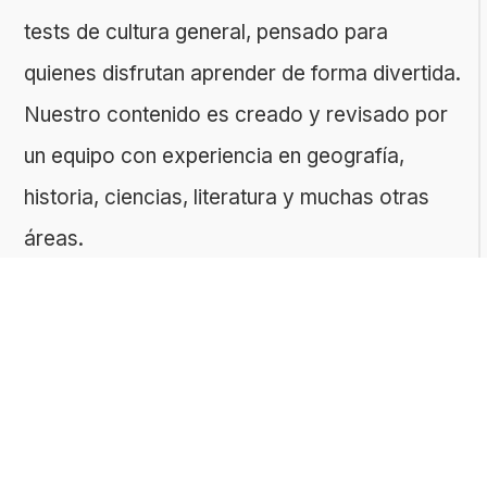
tests de cultura general, pensado para
quienes disfrutan aprender de forma divertida.
Nuestro contenido es creado y revisado por
un equipo con experiencia en geografía,
historia, ciencias, literatura y muchas otras
áreas.
El sitio es gestionado por ToMedia, empresa
fundada por Tomasz Sobczyk – periodista y
editor con más de 15 años de experiencia en
la creación de contenidos digitales
educativos. Creemos que aprender debe ser