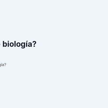
 biología?
gía?