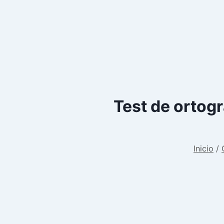
Test de ortogra
Inicio
/