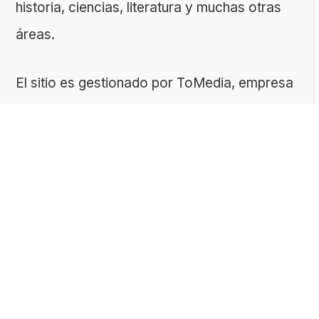
historia, ciencias, literatura y muchas otras
áreas.
El sitio es gestionado por ToMedia, empresa
fundada por Tomasz Sobczyk – periodista y
editor con más de 15 años de experiencia en
la creación de contenidos digitales
educativos. Creemos que aprender debe ser
algo accesible, riguroso… ¡y entretenido!
Contacto: ToMedia Tomasz Sobczyk |
Varsovia, Polonia | NIF: 1182005988 | Email: