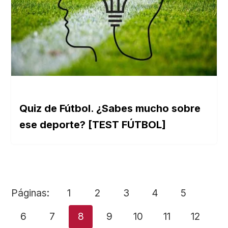
Quiz de Fútbol. ¿Sabes mucho sobre
ese deporte? [TEST FÚTBOL]
Páginas:
1
2
3
4
5
6
7
8
9
10
11
12