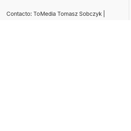
Contacto: ToMedia Tomasz Sobczyk |
Varsovia, Polonia | NIF: 1182005988 | Email:
hola@buen-saber.com
TEMAS DESTACADOS
Explora algunas de las categorías de tests
más populares entre nuestros usuarios:
Tests de cultura general