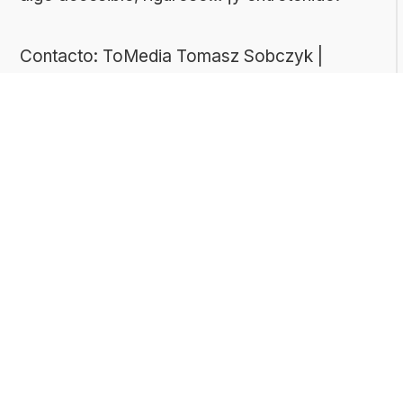
Contacto: ToMedia Tomasz Sobczyk |
Varsovia, Polonia | NIF: 1182005988 | Email:
hola@buen-saber.com
TEMAS DESTACADOS
Explora algunas de las categorías de tests
más populares entre nuestros usuarios:
Tests de cultura general