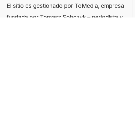
El sitio es gestionado por ToMedia, empresa
fundada por Tomasz Sobczyk – periodista y
editor con más de 15 años de experiencia en
la creación de contenidos digitales
educativos. Creemos que aprender debe ser
algo accesible, riguroso… ¡y entretenido!
Contacto: ToMedia Tomasz Sobczyk |
Varsovia, Polonia | NIF: 1182005988 | Email:
hola@buen-saber.com