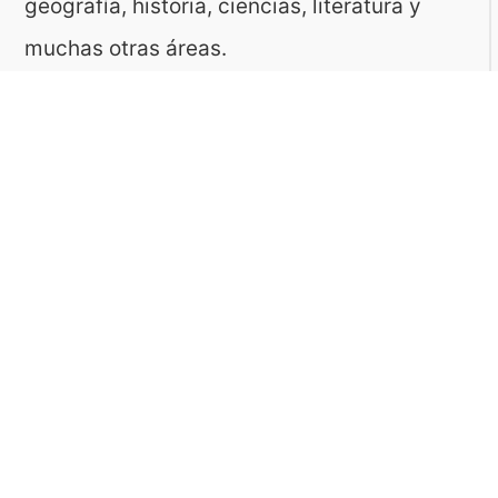
geografía, historia, ciencias, literatura y
muchas otras áreas.
El sitio es gestionado por ToMedia, empresa
fundada por Tomasz Sobczyk – periodista y
editor con más de 15 años de experiencia en
la creación de contenidos digitales
educativos. Creemos que aprender debe ser
algo accesible, riguroso… ¡y entretenido!
Contacto: ToMedia Tomasz Sobczyk |
Varsovia, Polonia | NIF: 1182005988 | Email:
hola@buen-saber.com