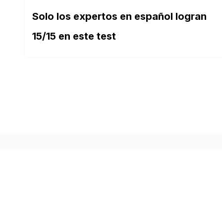
Solo los expertos en español logran
15/15 en este test
SOBRE NOSOTROS
Buen Saber es un sitio web dedicado a los tes
pensado para quienes disfrutan aprender de f