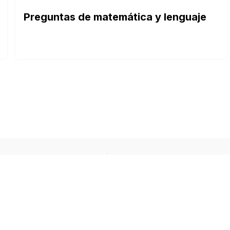
Preguntas de matemática y lenguaje
TEMAS DESTACADOS
ts de cultura general,
Explora algunas de las c
orma divertida.
de tests más populares e