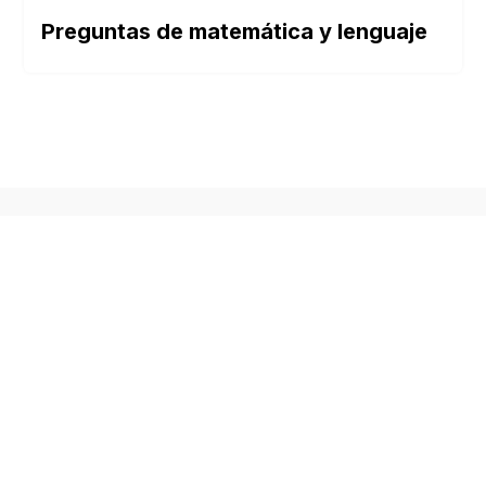
Preguntas de matemática y lenguaje
SOBRE NOSOTROS
Buen Saber es un sitio web dedicado a los
tests de cultura general, pensado para
quienes disfrutan aprender de forma divertida.
Nuestro contenido es creado y revisado por
un equipo con experiencia en geografía,