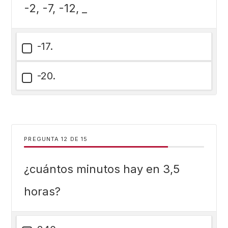
-2, -7, -12, _
-17.
-20.
PREGUNTA
DE
15
¿cuántos minutos hay en 3,5
horas?