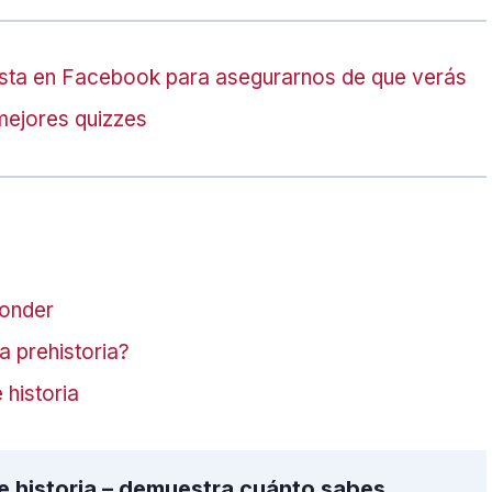
sta en Facebook para asegurarnos de que verás
mejores quizzes
ponder
a prehistoria?
 historia
e historia – demuestra cuánto sabes