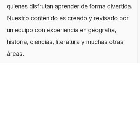
quienes disfrutan aprender de forma divertida.
Nuestro contenido es creado y revisado por
un equipo con experiencia en geografía,
historia, ciencias, literatura y muchas otras
áreas.
El sitio es gestionado por ToMedia, empresa
fundada por Tomasz Sobczyk – periodista y
editor con más de 15 años de experiencia en
la creación de contenidos digitales
educativos. Creemos que aprender debe ser
algo accesible, riguroso… ¡y entretenido!