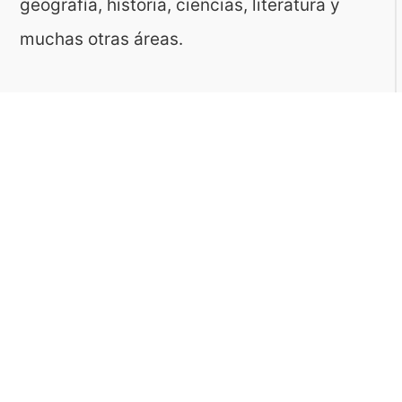
geografía, historia, ciencias, literatura y
muchas otras áreas.
El sitio es gestionado por ToMedia, empresa
fundada por Tomasz Sobczyk – periodista y
editor con más de 15 años de experiencia en
la creación de contenidos digitales
educativos. Creemos que aprender debe ser
algo accesible, riguroso… ¡y entretenido!
Contacto: ToMedia Tomasz Sobczyk |
Varsovia, Polonia | NIF: 1182005988 | Email:
hola@buen-saber.com