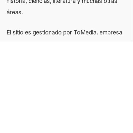
historia, ciencias, literatura y muchas otras
áreas.
El sitio es gestionado por ToMedia, empresa
fundada por Tomasz Sobczyk – periodista y
editor con más de 15 años de experiencia en
la creación de contenidos digitales
educativos. Creemos que aprender debe ser
algo accesible, riguroso… ¡y entretenido!
Contacto: ToMedia Tomasz Sobczyk |
Varsovia, Polonia | NIF: 1182005988 | Email:
hola@buen-saber.com