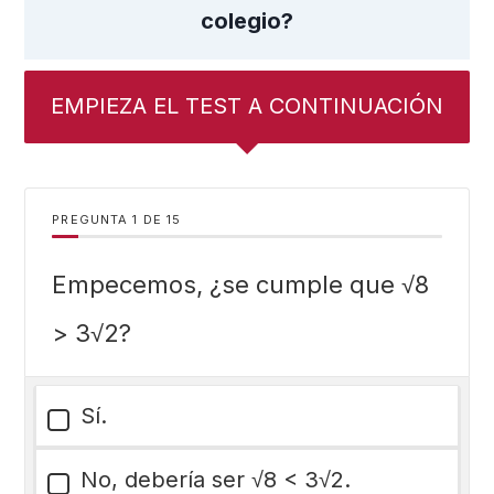
colegio?
EMPIEZA EL TEST A CONTINUACIÓN
PREGUNTA
DE
15
Empecemos, ¿se cumple que √8
> 3√2?
Sí.
No, debería ser √8 < 3√2.