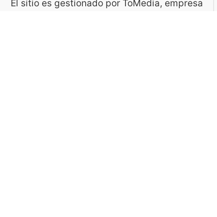
El sitio es gestionado por ToMedia, empresa
fundada por Tomasz Sobczyk – periodista y
editor con más de 15 años de experiencia en
la creación de contenidos digitales
educativos. Creemos que aprender debe ser
algo accesible, riguroso… ¡y entretenido!
Contacto: ToMedia Tomasz Sobczyk |
Varsovia, Polonia | NIF: 1182005988 | Email:
hola@buen-saber.com