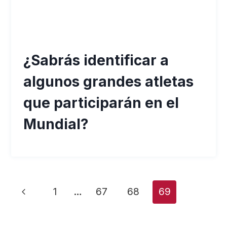
¿Sabrás identificar a
algunos grandes atletas
que participarán en el
Mundial?
Navegación
Página
1
…
67
68
69
de
anterior