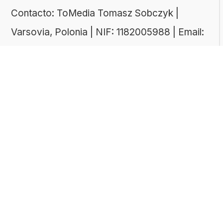
Contacto: ToMedia Tomasz Sobczyk |
Varsovia, Polonia | NIF: 1182005988 | Email:
hola@buen-saber.com
TEMAS DESTACADOS
Explora algunas de las categorías de tests
más populares entre nuestros usuarios:
Tests de cultura general
Tests de literatura