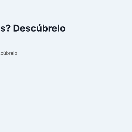
as? Descúbrelo
scúbrelo