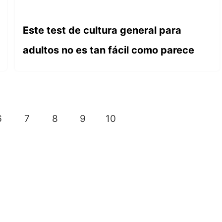
Este test de cultura general para
adultos no es tan fácil como parece
6
7
8
9
10
TEMAS DESTACADOS