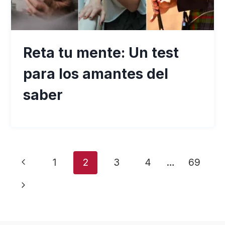
Reta tu mente: Un test
para los amantes del
saber
Navegación
Página
1
2
3
4
…
69
de
anterior
Siguiente
página
página