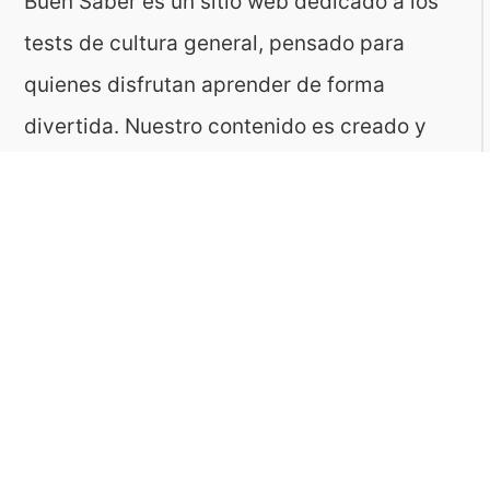
Buen Saber es un sitio web dedicado a los
tests de cultura general, pensado para
quienes disfrutan aprender de forma
divertida. Nuestro contenido es creado y
revisado por un equipo con experiencia en
geografía, historia, ciencias, literatura y
muchas otras áreas.
El sitio es gestionado por ToMedia, empresa
fundada por Tomasz Sobczyk – periodista y
editor con más de 15 años de experiencia en
la creación de contenidos digitales