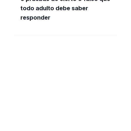
todo adulto debe saber
responder
3 mejores formas de
comprobar tus conocimientos
sobre la geografía de Europa