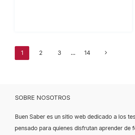
Navegación
Siguiente
1
2
3
…
14
de
página
página
SOBRE NOSOTROS
Buen Saber es un sitio web dedicado a los tes
pensado para quienes disfrutan aprender de f