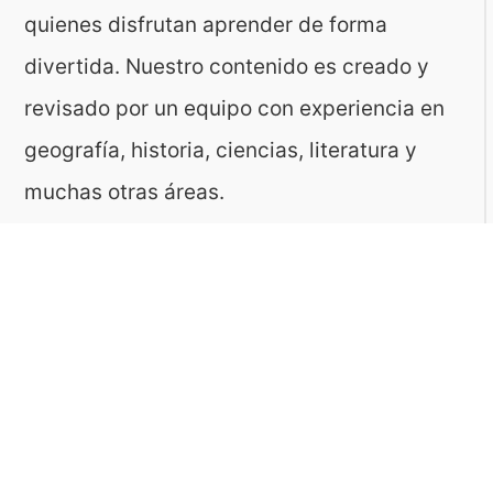
quienes disfrutan aprender de forma
divertida. Nuestro contenido es creado y
revisado por un equipo con experiencia en
geografía, historia, ciencias, literatura y
muchas otras áreas.
El sitio es gestionado por ToMedia, empresa
fundada por Tomasz Sobczyk – periodista y
editor con más de 15 años de experiencia en
la creación de contenidos digitales
educativos. Creemos que aprender debe ser
algo accesible, riguroso… ¡y entretenido!