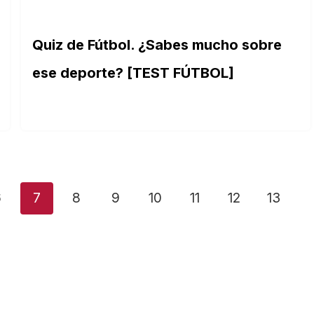
Quiz de Fútbol. ¿Sabes mucho sobre
ese deporte? [TEST FÚTBOL]
6
7
8
9
10
11
12
13