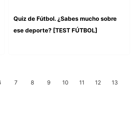
Quiz de Fútbol. ¿Sabes mucho sobre
ese deporte? [TEST FÚTBOL]
6
7
8
9
10
11
12
13