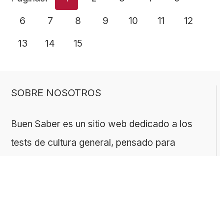
6
7
8
9
10
11
12
13
14
15
SOBRE NOSOTROS
Buen Saber es un sitio web dedicado a los
tests de cultura general, pensado para
quienes disfrutan aprender de forma divertida.
Nuestro contenido es creado y revisado por
un equipo con experiencia en geografía,
historia, ciencias, literatura y muchas otras