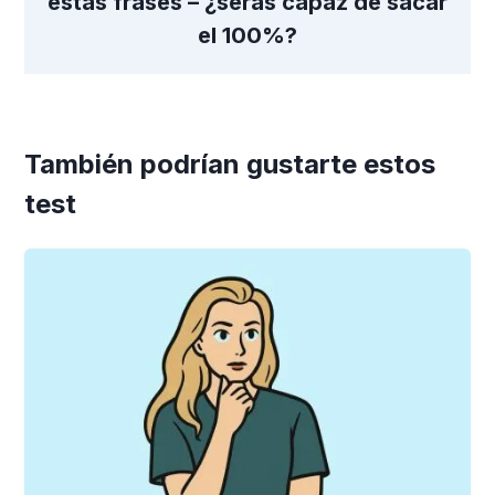
estas frases – ¿serás capaz de sacar
el 100%?
También podrían gustarte estos
test