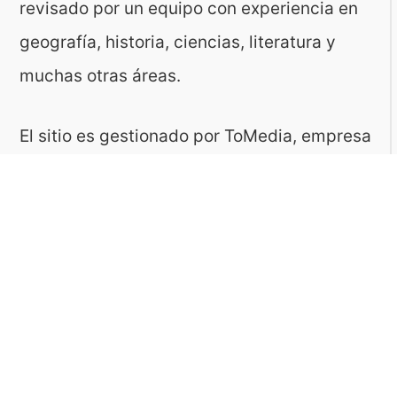
revisado por un equipo con experiencia en
geografía, historia, ciencias, literatura y
muchas otras áreas.
El sitio es gestionado por ToMedia, empresa
fundada por Tomasz Sobczyk – periodista y
editor con más de 15 años de experiencia en
la creación de contenidos digitales
educativos. Creemos que aprender debe ser
algo accesible, riguroso… ¡y entretenido!
Contacto: ToMedia Tomasz Sobczyk |