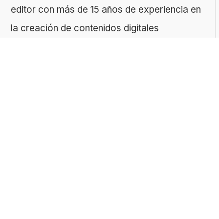
editor con más de 15 años de experiencia en
la creación de contenidos digitales
educativos. Creemos que aprender debe ser
algo accesible, riguroso… ¡y entretenido!
Contacto: ToMedia Tomasz Sobczyk |
Varsovia, Polonia | NIF: 1182005988 | Email:
hola@buen-saber.com
TEMAS DESTACADOS