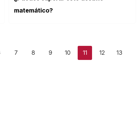
matemático?
6
7
8
9
10
11
12
13
TEMAS DESTACADOS
ts de cultura general,
Explora algunas de las c