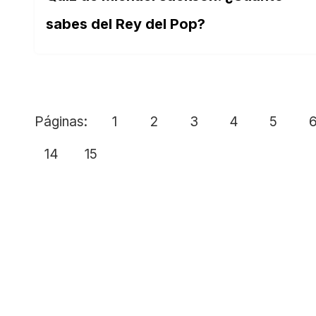
sabes del Rey del Pop?
Páginas:
1
2
3
4
5
14
15
SOBRE NOSOTROS
Buen Saber es un sitio web dedicado a los tes