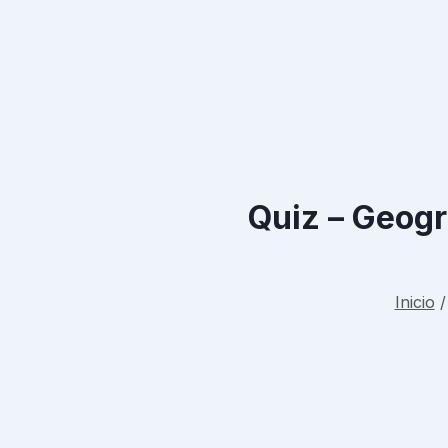
Quiz – Geog
Inicio
/