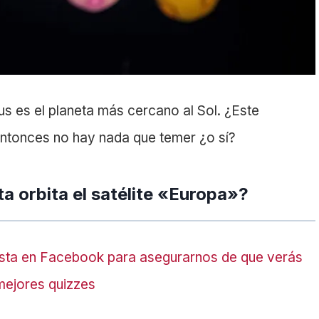
us es el planeta más cercano al Sol. ¿Este
 entonces no hay nada que temer ¿o sí?
a orbita el satélite «Europa»?
sta en Facebook para asegurarnos de que verás
mejores quizzes