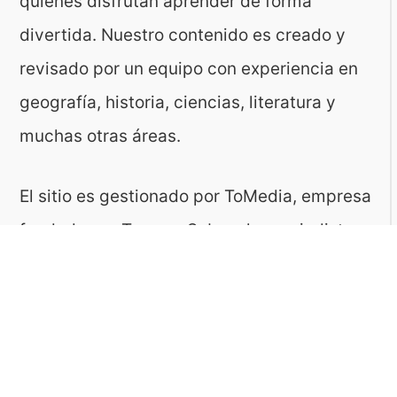
quienes disfrutan aprender de forma
divertida. Nuestro contenido es creado y
revisado por un equipo con experiencia en
geografía, historia, ciencias, literatura y
muchas otras áreas.
El sitio es gestionado por ToMedia, empresa
fundada por Tomasz Sobczyk – periodista y
editor con más de 15 años de experiencia en
la creación de contenidos digitales
educativos. Creemos que aprender debe ser
algo accesible, riguroso… ¡y entretenido!