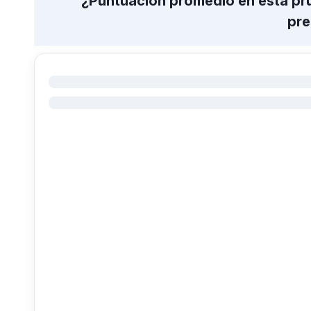
¿Puntuación promedio en esta pr
pre