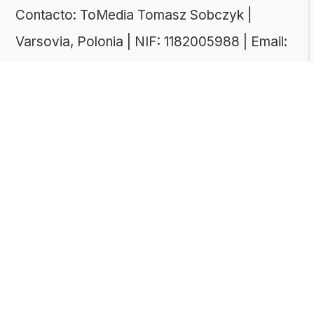
Contacto: ToMedia Tomasz Sobczyk |
Varsovia, Polonia | NIF: 1182005988 | Email:
hola@buen-saber.com
TEMAS DESTACADOS
Explora algunas de las categorías de tests
más populares entre nuestros usuarios:
Tests de cultura general
Tests de literatura