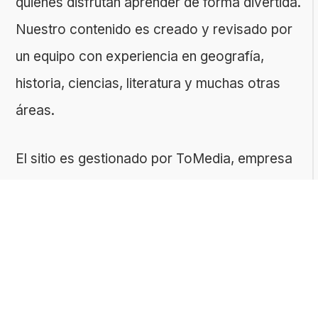
quienes disfrutan aprender de forma divertida.
Nuestro contenido es creado y revisado por
un equipo con experiencia en geografía,
historia, ciencias, literatura y muchas otras
áreas.
El sitio es gestionado por ToMedia, empresa
fundada por Tomasz Sobczyk – periodista y
editor con más de 15 años de experiencia en
la creación de contenidos digitales
educativos. Creemos que aprender debe ser
algo accesible, riguroso… ¡y entretenido!